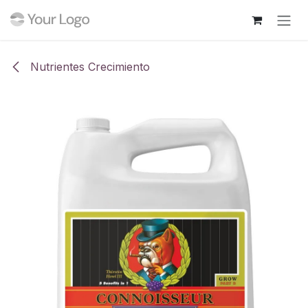
Ir al contenido
Nutrientes Crecimiento