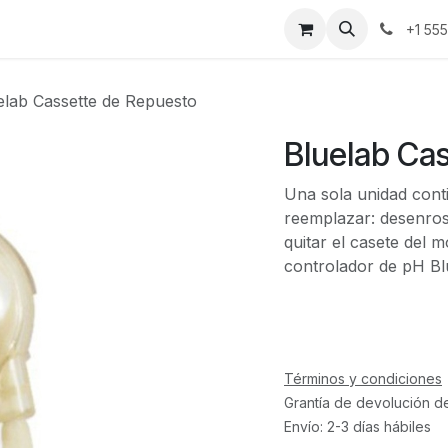
ontáctenos
+1 55
elab Cassette de Repuesto
Bluelab Ca
Una sola unidad conti
reemplazar: desenros
quitar el casete del 
controlador de pH Bl
Términos y condiciones
Grantía de devolución d
Envío: 2-3 días hábiles