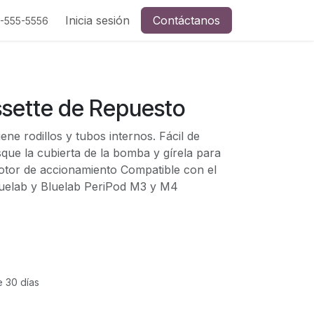
Inicia sesión
Contáctanos
5-555-5556
ssette de Repuesto
ene rodillos y tubos internos. Fácil de
que la cubierta de la bomba y gírela para
motor de accionamiento Compatible con el
uelab y Bluelab PeriPod M3 y M4
e 30 días