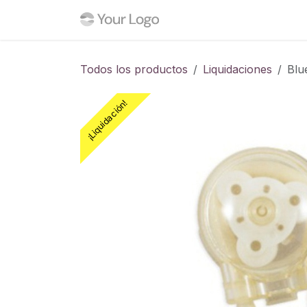
Ir al contenido
Inicio
Tienda
Blog
C
Todos los productos
Liquidaciones
Blu
¡Liquidación!