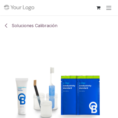
Ir al contenido
Soluciones Calibración