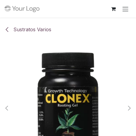
Ir al contenido
Sustratos Varios