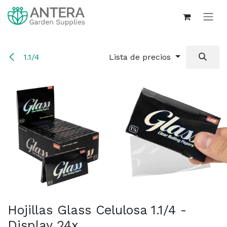
Ir al contenido
1.1/4
Lista de precios
Hojillas Glass Celulosa 1.1/4 -
Display 24x