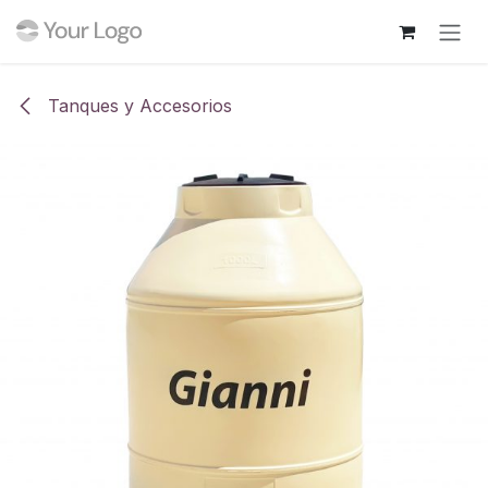
Ir al contenido
Tanques y Accesorios