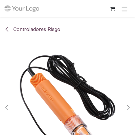
Ir al contenido
Controladores Riego