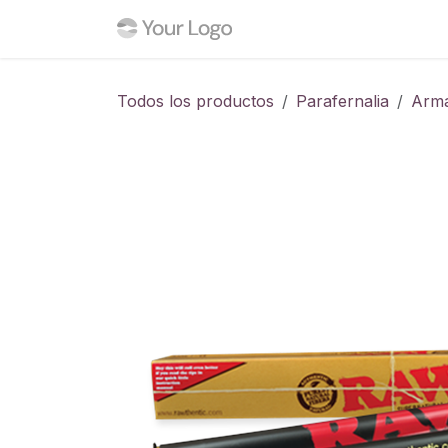
Ir al contenido
Inicio
Tienda
Blog
C
Todos los productos
Parafernalia
Arm