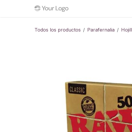
Ir al contenido
Inicio
Tienda
Blog
C
Todos los productos
Parafernalia
Hojil