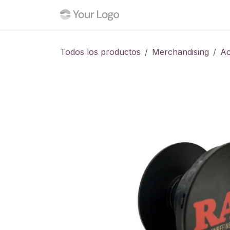
Ir al contenido
Inicio
Tienda
Blog
C
Todos los productos
Merchandising
Ac