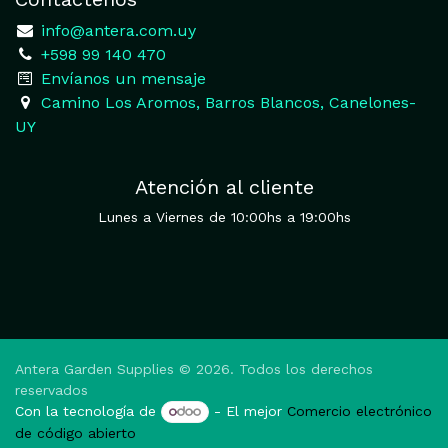
​
info@antera.com.uy
+598 99 140 470
​Envíanos un mensaje
​Camino Los Aromos, Barros Blancos, Canelones-
UY
Atención al cliente
Lunes a Viernes de 10:00hs a 19:00hs
Antera Garden Supplies © 2026. Todos los derechos
reservados
Con la tecnología de
- El mejor
Comercio electrónico
de código abierto