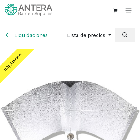
Ir al contenido
Liquidaciones
Lista de precios
¡Liquidación!
¡Liquidación!