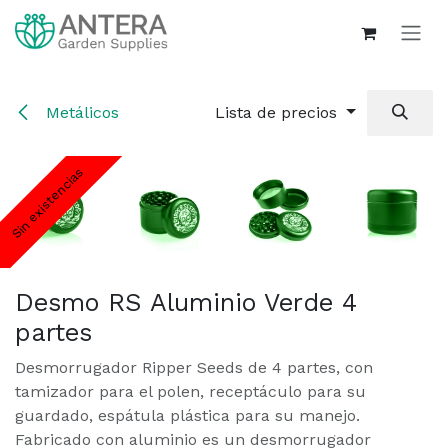
Ir al contenido
Metálicos
Lista de precios
Sin existencias
Sin existencias
Sin existencias
Sin existencias
Sin existencias
Desmo RS Aluminio Verde 4
partes
Desmorrugador Ripper Seeds de 4 partes, con
tamizador para el polen, receptáculo para su
guardado, espátula plástica para su manejo.
Fabricado con aluminio es un desmorrugador