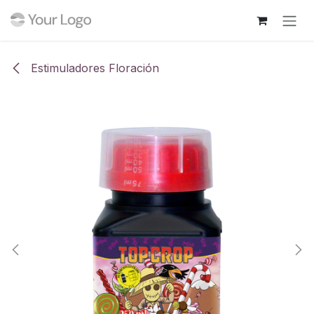
Ir al contenido
Estimuladores Floración