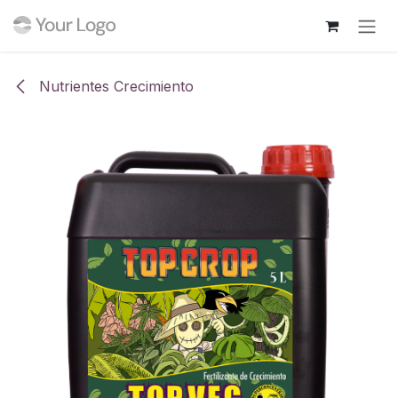
Ir al contenido
Nutrientes Crecimiento