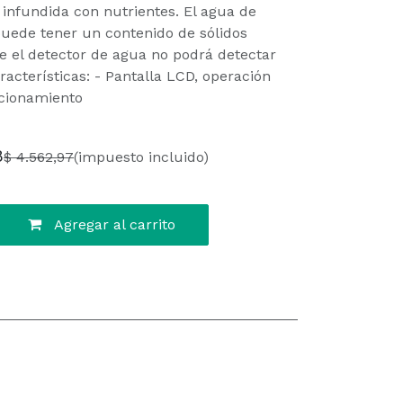
 infundida con nutrientes. El agua de
uede tener un contenido de sólidos
ue el detector de agua no podrá detectar
acterísticas: - Pantalla LCD, operación
ccionamiento
8
$
4.562,97
(impuesto incluido)
Agregar al carrito