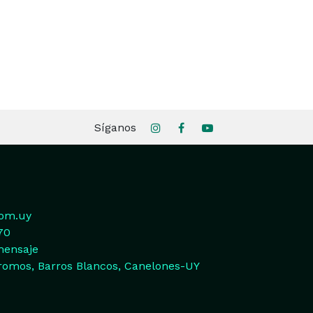
Síganos
com.uy
70
mensaje
romos, Barros Blancos, Canelones-UY