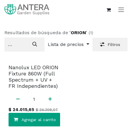
Ir al contenido
Resultados de búsqueda de
'
ORION
'
(1)
Lista de precios
Filtros
Nanolux LED ORION
Fixture 860W (Full
Spectrum + UV +
FR Independientes)
$
24.015,65
$
34.308,07
Agregar al carrito