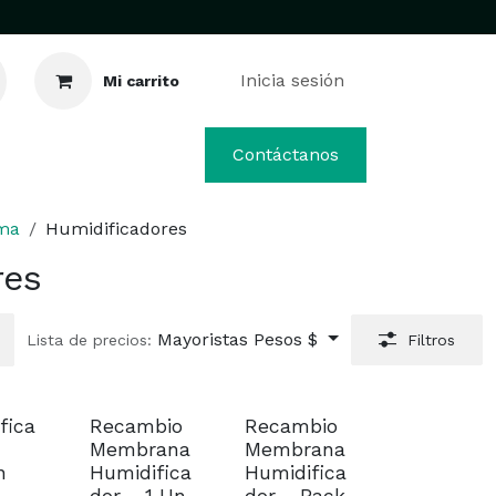
Inicia sesión
Mi carrito
Contáctanos
ima
Humidificadores
res
Mayoristas Pesos $
Lista de precios:
Filtros
Sin existencias
fica
Recambio
Recambio
Membrana
Membrana
n
Humidifica
Humidifica