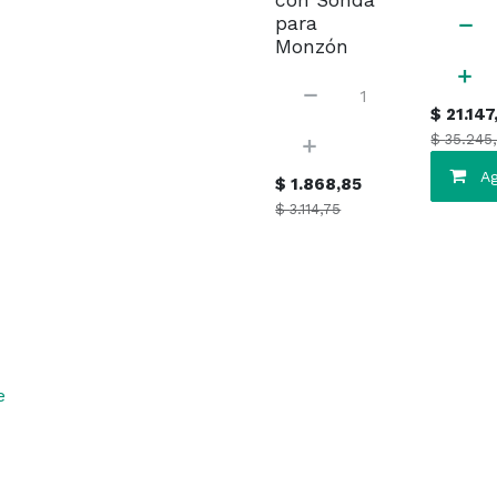
con Sonda
para
Monzón
$
21.147
$
35.245
Ag
$
1.868,85
$
3.114,75
e