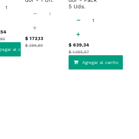
dor - 1 Un.
dor - Pack
5 Uds.
,54
$
172,13
,90
$
639,34
$
286,89
regar al carrito
$
1.065,57
Agregar al carrito