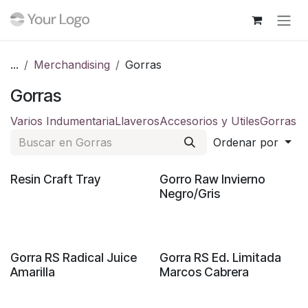
Ir al contenido
...
Merchandising
Gorras
Gorras
Varios Indumentaria
Llaveros
Accesorios y Utiles
Gorras
Ordenar por
Sin existencias
Resin Craft Tray
Gorro Raw Invierno
Negro/Gris
Gorra RS Radical Juice
Gorra RS Ed. Limitada
Amarilla
Marcos Cabrera