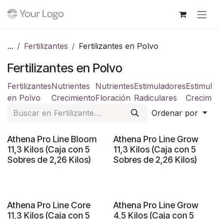
Ir al contenido
...
Fertilizantes
Fertilizantes en Polvo
Fertilizantes en Polvo
Fertilizantes
Nutrientes
Nutrientes
Estimuladores
Estimula
en Polvo
Crecimiento
Floración
Radiculares
Crecimie
Ordenar por
Athena Pro Line Bloom
Athena Pro Line Grow
11,3 Kilos (Caja con 5
11,3 Kilos (Caja con 5
Sobres de 2,26 Kilos)
Sobres de 2,26 Kilos)
Athena Pro Line Core
Athena Pro Line Grow
11,3 Kilos (Caja con 5
4,5 Kilos (Caja con 5