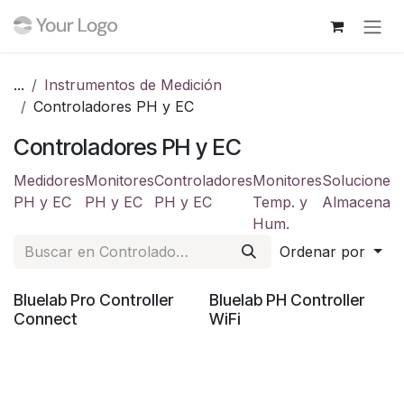
Ir al contenido
...
Instrumentos de Medición
Controladores PH y EC
Controladores PH y EC
Medidores
Monitores
Controladores
Monitores
Soluciones
PH y EC
PH y EC
PH y EC
Temp. y
Almacenaje
Hum.
Ordenar por
¡Liquidación!
Bluelab Pro Controller
Bluelab PH Controller
Connect
WiFi